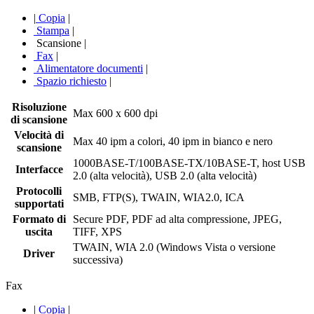
|
Copia
|
Stampa
|
Scansione
|
Fax
|
Alimentatore documenti
|
Spazio richiesto
|
Risoluzione
Max 600 x 600 dpi
di scansione
Velocità di
Max 40 ipm a colori, 40 ipm in bianco e nero
scansione
1000BASE-T/100BASE-TX/10BASE-T, host USB
Interfacce
2.0 (alta velocità), USB 2.0 (alta velocità)
Protocolli
SMB, FTP(S), TWAIN, WIA2.0, ICA
supportati
Formato di
Secure PDF, PDF ad alta compressione, JPEG,
uscita
TIFF, XPS
TWAIN, WIA 2.0 (Windows Vista o versione
Driver
successiva)
Fax
|
Copia
|