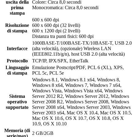
uscita della
Colore: Circa 8,0 secondi
prima
Monocromatica: Circa 8,0 secondi
stampa
600 x 600 dpi
Risoluzione
600 x 600 dpi (32 livelli)
di stampa
600 x 1200 dpi (2 livelli)
Distanza tra punti fisici: 600 dpi
1000BASE-T/100BASE-TX/10BASE-T, USB 2.0
Interfacce
(alta velocità), (opzionale) Wireless LAN
(IEEE802.11b/g/n), host USB 2.0 (alta velocità)
Protocollo
TCP/IP, IPX/SPX, EtherTalk
Linguaggio
Emulazione Postscript/PDF, PCL 6 (XL), XPS,
di stampa
PCL 5c, PCL 5e
Windows 8.1, Windows 8.1 x64, Windows 8,
Windows 8 x64, Windows 7, Windows 7 x64,
Windows Vista, Windows Vista x64, Windows
Sistema
Server 2012 R2, Windows Server 2012, Windows
operativo
Server 2008 R2, Windows Server 2008, Windows
supportato
Server 2008 x64, Windows Server 2003, Windows
Server 2003 x64, Mac OS X 10.4, Mac OS X 10.5,
Mac OS X 10.6, OS X 10.7, OS X 10.8, OS X
10.9, OS X 10.10
Memoria (di
2 GB/2GB
serie/max)