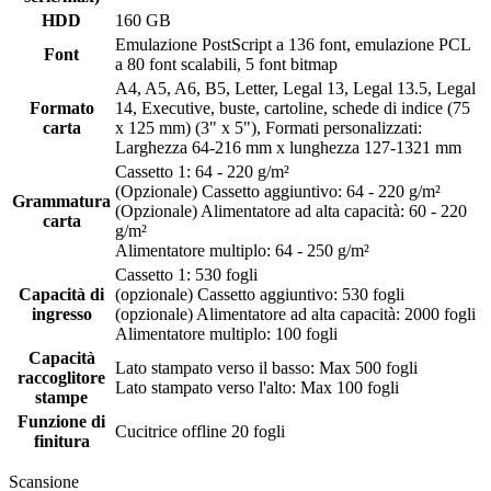
HDD
160 GB
Emulazione PostScript a 136 font, emulazione PCL
Font
a 80 font scalabili, 5 font bitmap
A4, A5, A6, B5, Letter, Legal 13, Legal 13.5, Legal
Formato
14, Executive, buste, cartoline, schede di indice (75
carta
x 125 mm) (3" x 5"), Formati personalizzati:
Larghezza 64-216 mm x lunghezza 127-1321 mm
Cassetto 1: 64 - 220 g/m²
(Opzionale) Cassetto aggiuntivo: 64 - 220 g/m²
Grammatura
(Opzionale) Alimentatore ad alta capacità: 60 - 220
carta
g/m²
Alimentatore multiplo: 64 - 250 g/m²
Cassetto 1: 530 fogli
Capacità di
(opzionale) Cassetto aggiuntivo: 530 fogli
ingresso
(opzionale) Alimentatore ad alta capacità: 2000 fogli
Alimentatore multiplo: 100 fogli
Capacità
Lato stampato verso il basso: Max 500 fogli
raccoglitore
Lato stampato verso l'alto: Max 100 fogli
stampe
Funzione di
Cucitrice offline 20 fogli
finitura
Scansione