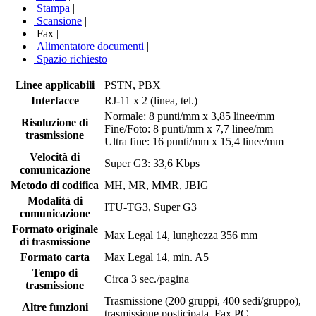
Stampa
|
Scansione
|
Fax
|
Alimentatore documenti
|
Spazio richiesto
|
Linee applicabili
PSTN, PBX
Interfacce
RJ-11 x 2 (linea, tel.)
Normale: 8 punti/mm x 3,85 linee/mm
Risoluzione di
Fine/Foto: 8 punti/mm x 7,7 linee/mm
trasmissione
Ultra fine: 16 punti/mm x 15,4 linee/mm
Velocità di
Super G3: 33,6 Kbps
comunicazione
Metodo di codifica
MH, MR, MMR, JBIG
Modalità di
ITU-TG3, Super G3
comunicazione
Formato originale
Max Legal 14, lunghezza 356 mm
di trasmissione
Formato carta
Max Legal 14, min. A5
Tempo di
Circa 3 sec./pagina
trasmissione
Trasmissione (200 gruppi, 400 sedi/gruppo),
Altre funzioni
trasmissione posticipata, Fax PC