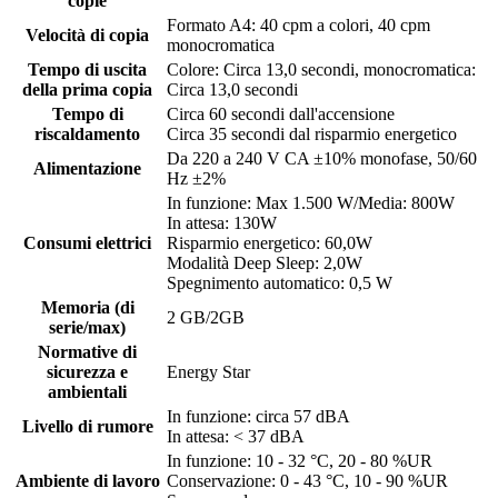
copie
Formato A4: 40 cpm a colori, 40 cpm
Velocità di copia
monocromatica
Tempo di uscita
Colore: Circa 13,0 secondi, monocromatica:
della prima copia
Circa 13,0 secondi
Tempo di
Circa 60 secondi dall'accensione
riscaldamento
Circa 35 secondi dal risparmio energetico
Da 220 a 240 V CA ±10% monofase, 50/60
Alimentazione
Hz ±2%
In funzione: Max 1.500 W/Media: 800W
In attesa: 130W
Consumi elettrici
Risparmio energetico: 60,0W
Modalità Deep Sleep: 2,0W
Spegnimento automatico: 0,5 W
Memoria (di
2 GB/2GB
serie/max)
Normative di
sicurezza e
Energy Star
ambientali
In funzione: circa 57 dBA
Livello di rumore
In attesa: < 37 dBA
In funzione: 10 - 32 °C, 20 - 80 %UR
Ambiente di lavoro
Conservazione: 0 - 43 °C, 10 - 90 %UR