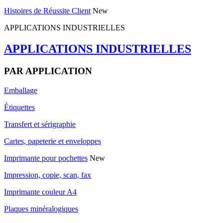
Histoires de Réussite Client
New
APPLICATIONS INDUSTRIELLES
APPLICATIONS INDUSTRIELLES
PAR APPLICATION
Emballage
Étiquettes
Transfert et sérigraphie
Cartes, papeterie et enveloppes
Imprimante pour pochettes
New
Impression, copie, scan, fax
Imprimante couleur A4
Plaques minéralogiques