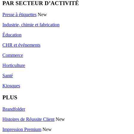
PAR SECTEUR D’ACTIVITÉ
Presse à étiquettes
New
Industrie, chimie et fabrication
Éducation
CHR et événements
Commerce
Horticulture
Santé
Kiosques
PLUS
Brandfolder
Histoires de Réussite Client
New
Impression Premium
New