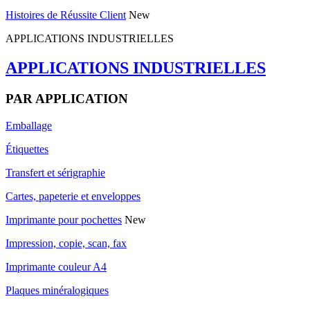
Histoires de Réussite Client
New
APPLICATIONS INDUSTRIELLES
APPLICATIONS INDUSTRIELLES
PAR APPLICATION
Emballage
Étiquettes
Transfert et sérigraphie
Cartes, papeterie et enveloppes
Imprimante pour pochettes
New
Impression, copie, scan, fax
Imprimante couleur A4
Plaques minéralogiques