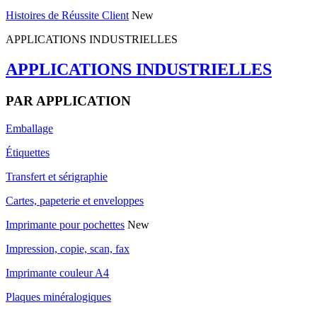
Histoires de Réussite Client
New
APPLICATIONS INDUSTRIELLES
APPLICATIONS INDUSTRIELLES
PAR APPLICATION
Emballage
Étiquettes
Transfert et sérigraphie
Cartes, papeterie et enveloppes
Imprimante pour pochettes
New
Impression, copie, scan, fax
Imprimante couleur A4
Plaques minéralogiques