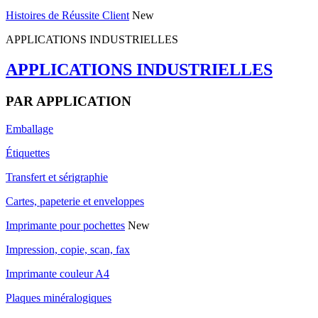
Histoires de Réussite Client
New
APPLICATIONS INDUSTRIELLES
APPLICATIONS INDUSTRIELLES
PAR APPLICATION
Emballage
Étiquettes
Transfert et sérigraphie
Cartes, papeterie et enveloppes
Imprimante pour pochettes
New
Impression, copie, scan, fax
Imprimante couleur A4
Plaques minéralogiques