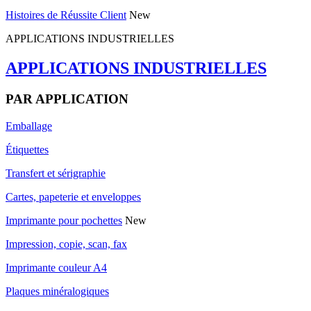
Histoires de Réussite Client
New
APPLICATIONS INDUSTRIELLES
APPLICATIONS INDUSTRIELLES
PAR APPLICATION
Emballage
Étiquettes
Transfert et sérigraphie
Cartes, papeterie et enveloppes
Imprimante pour pochettes
New
Impression, copie, scan, fax
Imprimante couleur A4
Plaques minéralogiques