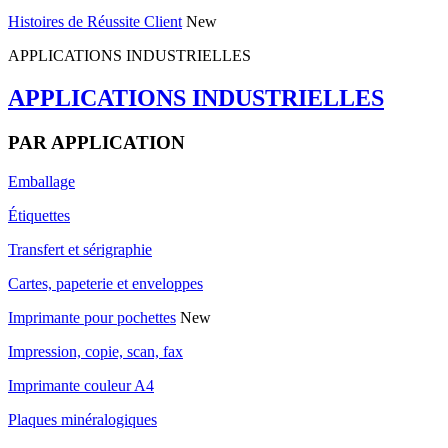
Histoires de Réussite Client
New
APPLICATIONS INDUSTRIELLES
APPLICATIONS INDUSTRIELLES
PAR APPLICATION
Emballage
Étiquettes
Transfert et sérigraphie
Cartes, papeterie et enveloppes
Imprimante pour pochettes
New
Impression, copie, scan, fax
Imprimante couleur A4
Plaques minéralogiques