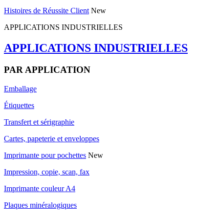
Histoires de Réussite Client
New
APPLICATIONS INDUSTRIELLES
APPLICATIONS INDUSTRIELLES
PAR APPLICATION
Emballage
Étiquettes
Transfert et sérigraphie
Cartes, papeterie et enveloppes
Imprimante pour pochettes
New
Impression, copie, scan, fax
Imprimante couleur A4
Plaques minéralogiques