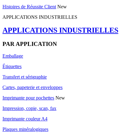
Histoires de Réussite Client
New
APPLICATIONS INDUSTRIELLES
APPLICATIONS INDUSTRIELLES
PAR APPLICATION
Emballage
Étiquettes
Transfert et sérigraphie
Cartes, papeterie et enveloppes
Imprimante pour pochettes
New
Impression, copie, scan, fax
Imprimante couleur A4
Plaques minéralogiques