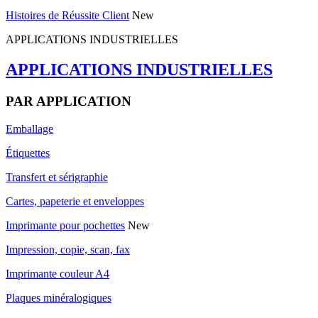
Histoires de Réussite Client
New
APPLICATIONS INDUSTRIELLES
APPLICATIONS INDUSTRIELLES
PAR APPLICATION
Emballage
Étiquettes
Transfert et sérigraphie
Cartes, papeterie et enveloppes
Imprimante pour pochettes
New
Impression, copie, scan, fax
Imprimante couleur A4
Plaques minéralogiques