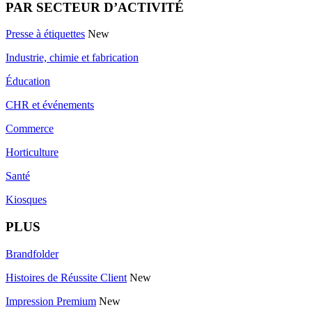
PAR SECTEUR D’ACTIVITÉ
Presse à étiquettes
New
Industrie, chimie et fabrication
Éducation
CHR et événements
Commerce
Horticulture
Santé
Kiosques
PLUS
Brandfolder
Histoires de Réussite Client
New
Impression Premium
New