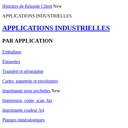
Histoires de Réussite Client
New
APPLICATIONS INDUSTRIELLES
APPLICATIONS INDUSTRIELLES
PAR APPLICATION
Emballage
Étiquettes
Transfert et sérigraphie
Cartes, papeterie et enveloppes
Imprimante pour pochettes
New
Impression, copie, scan, fax
Imprimante couleur A4
Plaques minéralogiques