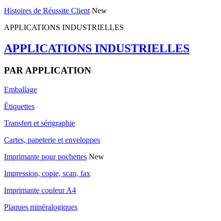
Histoires de Réussite Client
New
APPLICATIONS INDUSTRIELLES
APPLICATIONS INDUSTRIELLES
PAR APPLICATION
Emballage
Étiquettes
Transfert et sérigraphie
Cartes, papeterie et enveloppes
Imprimante pour pochettes
New
Impression, copie, scan, fax
Imprimante couleur A4
Plaques minéralogiques