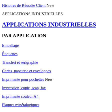
Histoires de Réussite Client
New
APPLICATIONS INDUSTRIELLES
APPLICATIONS INDUSTRIELLES
PAR APPLICATION
Emballage
Étiquettes
Transfert et sérigraphie
Cartes, papeterie et enveloppes
Imprimante pour pochettes
New
Impression, copie, scan, fax
Imprimante couleur A4
Plaques minéralogiques