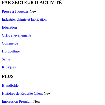
PAR SECTEUR D’ACTIVITÉ
Presse à étiquettes
New
Industrie, chimie et fabrication
Éducation
CHR et événements
Commerce
Horticulture
Santé
Kiosques
PLUS
Brandfolder
Histoires de Réussite Client
New
Impression Premium
New