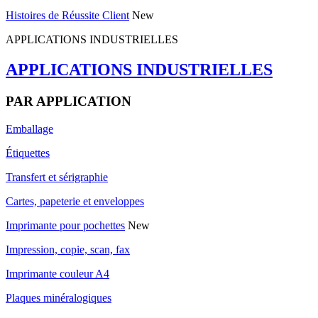
Histoires de Réussite Client
New
APPLICATIONS INDUSTRIELLES
APPLICATIONS INDUSTRIELLES
PAR APPLICATION
Emballage
Étiquettes
Transfert et sérigraphie
Cartes, papeterie et enveloppes
Imprimante pour pochettes
New
Impression, copie, scan, fax
Imprimante couleur A4
Plaques minéralogiques