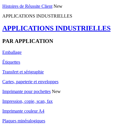
Histoires de Réussite Client
New
APPLICATIONS INDUSTRIELLES
APPLICATIONS INDUSTRIELLES
PAR APPLICATION
Emballage
Étiquettes
Transfert et sérigraphie
Cartes, papeterie et enveloppes
Imprimante pour pochettes
New
Impression, copie, scan, fax
Imprimante couleur A4
Plaques minéralogiques