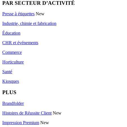
PAR SECTEUR D’ACTIVITÉ
Presse à étiquettes
New
Industrie, chimie et fabrication
Éducation
CHR et événements
Commerce
Horticulture
Santé
Kiosques
PLUS
Brandfolder
Histoires de Réussite Client
New
Impression Premium
New