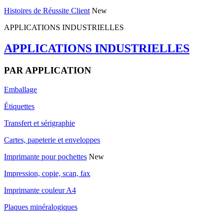
Histoires de Réussite Client
New
APPLICATIONS INDUSTRIELLES
APPLICATIONS INDUSTRIELLES
PAR APPLICATION
Emballage
Étiquettes
Transfert et sérigraphie
Cartes, papeterie et enveloppes
Imprimante pour pochettes
New
Impression, copie, scan, fax
Imprimante couleur A4
Plaques minéralogiques