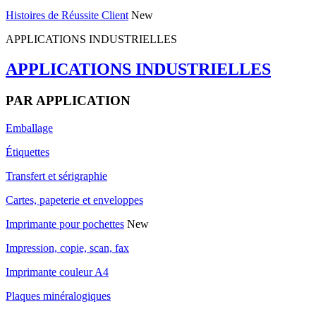
Histoires de Réussite Client
New
APPLICATIONS INDUSTRIELLES
APPLICATIONS INDUSTRIELLES
PAR APPLICATION
Emballage
Étiquettes
Transfert et sérigraphie
Cartes, papeterie et enveloppes
Imprimante pour pochettes
New
Impression, copie, scan, fax
Imprimante couleur A4
Plaques minéralogiques