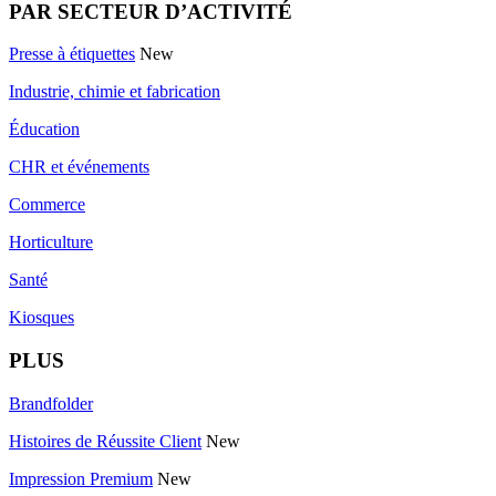
PAR SECTEUR D’ACTIVITÉ
Presse à étiquettes
New
Industrie, chimie et fabrication
Éducation
CHR et événements
Commerce
Horticulture
Santé
Kiosques
PLUS
Brandfolder
Histoires de Réussite Client
New
Impression Premium
New