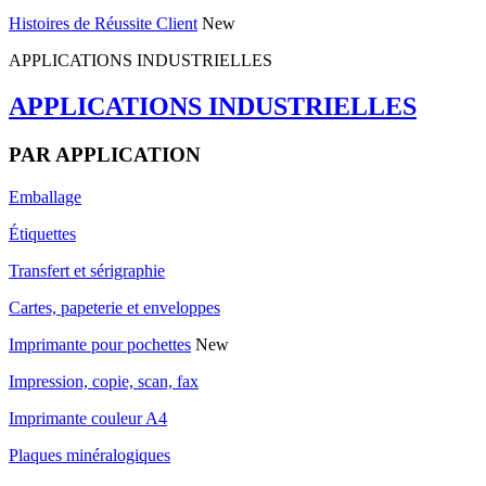
Histoires de Réussite Client
New
APPLICATIONS INDUSTRIELLES
APPLICATIONS INDUSTRIELLES
PAR APPLICATION
Emballage
Étiquettes
Transfert et sérigraphie
Cartes, papeterie et enveloppes
Imprimante pour pochettes
New
Impression, copie, scan, fax
Imprimante couleur A4
Plaques minéralogiques