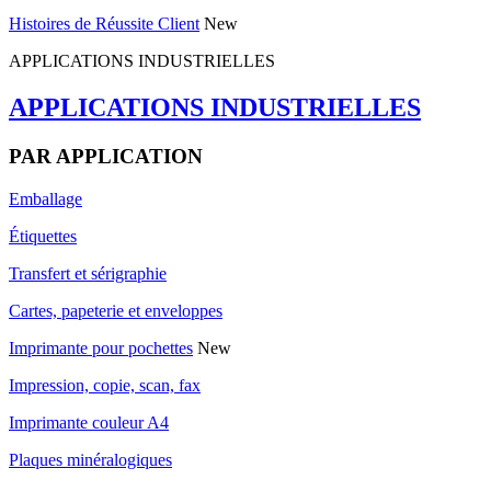
Histoires de Réussite Client
New
APPLICATIONS INDUSTRIELLES
APPLICATIONS INDUSTRIELLES
PAR APPLICATION
Emballage
Étiquettes
Transfert et sérigraphie
Cartes, papeterie et enveloppes
Imprimante pour pochettes
New
Impression, copie, scan, fax
Imprimante couleur A4
Plaques minéralogiques