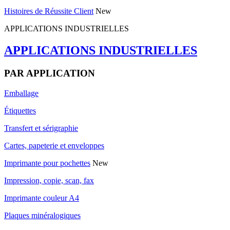
Histoires de Réussite Client
New
APPLICATIONS INDUSTRIELLES
APPLICATIONS INDUSTRIELLES
PAR APPLICATION
Emballage
Étiquettes
Transfert et sérigraphie
Cartes, papeterie et enveloppes
Imprimante pour pochettes
New
Impression, copie, scan, fax
Imprimante couleur A4
Plaques minéralogiques