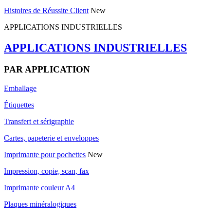
Histoires de Réussite Client
New
APPLICATIONS INDUSTRIELLES
APPLICATIONS INDUSTRIELLES
PAR APPLICATION
Emballage
Étiquettes
Transfert et sérigraphie
Cartes, papeterie et enveloppes
Imprimante pour pochettes
New
Impression, copie, scan, fax
Imprimante couleur A4
Plaques minéralogiques