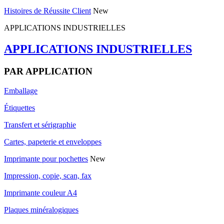
Histoires de Réussite Client
New
APPLICATIONS INDUSTRIELLES
APPLICATIONS INDUSTRIELLES
PAR APPLICATION
Emballage
Étiquettes
Transfert et sérigraphie
Cartes, papeterie et enveloppes
Imprimante pour pochettes
New
Impression, copie, scan, fax
Imprimante couleur A4
Plaques minéralogiques