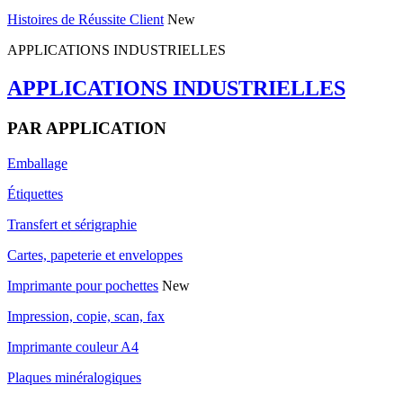
Histoires de Réussite Client
New
APPLICATIONS INDUSTRIELLES
APPLICATIONS INDUSTRIELLES
PAR APPLICATION
Emballage
Étiquettes
Transfert et sérigraphie
Cartes, papeterie et enveloppes
Imprimante pour pochettes
New
Impression, copie, scan, fax
Imprimante couleur A4
Plaques minéralogiques