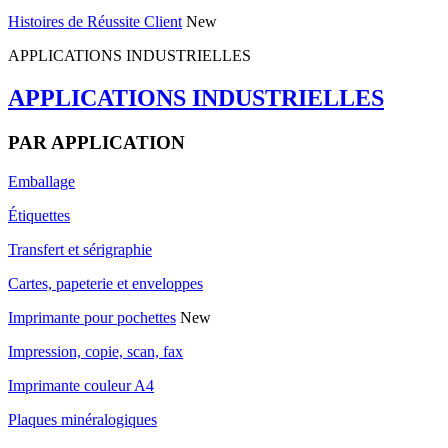
Histoires de Réussite Client
New
APPLICATIONS INDUSTRIELLES
APPLICATIONS INDUSTRIELLES
PAR APPLICATION
Emballage
Étiquettes
Transfert et sérigraphie
Cartes, papeterie et enveloppes
Imprimante pour pochettes
New
Impression, copie, scan, fax
Imprimante couleur A4
Plaques minéralogiques