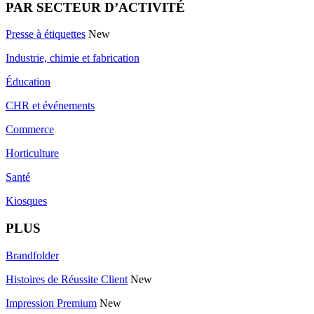
PAR SECTEUR D’ACTIVITÉ
Presse à étiquettes
New
Industrie, chimie et fabrication
Éducation
CHR et événements
Commerce
Horticulture
Santé
Kiosques
PLUS
Brandfolder
Histoires de Réussite Client
New
Impression Premium
New