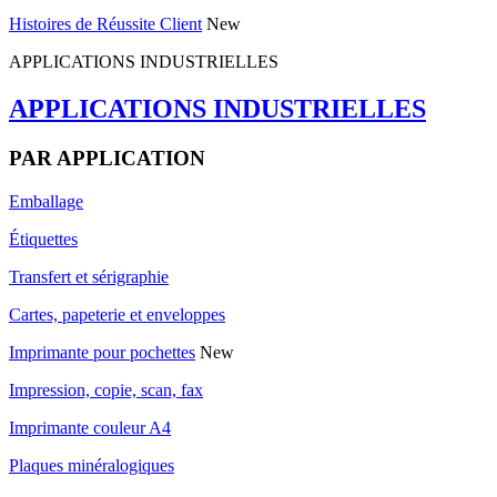
Histoires de Réussite Client
New
APPLICATIONS INDUSTRIELLES
APPLICATIONS INDUSTRIELLES
PAR APPLICATION
Emballage
Étiquettes
Transfert et sérigraphie
Cartes, papeterie et enveloppes
Imprimante pour pochettes
New
Impression, copie, scan, fax
Imprimante couleur A4
Plaques minéralogiques