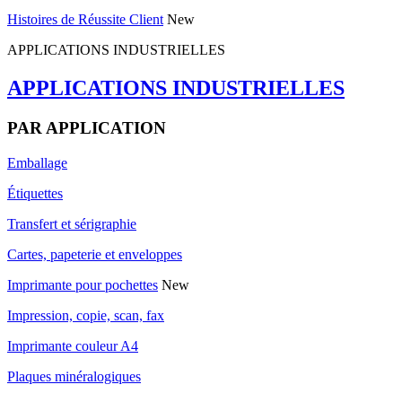
Histoires de Réussite Client
New
APPLICATIONS INDUSTRIELLES
APPLICATIONS INDUSTRIELLES
PAR APPLICATION
Emballage
Étiquettes
Transfert et sérigraphie
Cartes, papeterie et enveloppes
Imprimante pour pochettes
New
Impression, copie, scan, fax
Imprimante couleur A4
Plaques minéralogiques