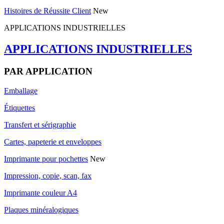
Histoires de Réussite Client
New
APPLICATIONS INDUSTRIELLES
APPLICATIONS INDUSTRIELLES
PAR APPLICATION
Emballage
Étiquettes
Transfert et sérigraphie
Cartes, papeterie et enveloppes
Imprimante pour pochettes
New
Impression, copie, scan, fax
Imprimante couleur A4
Plaques minéralogiques