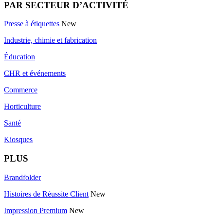
PAR SECTEUR D’ACTIVITÉ
Presse à étiquettes
New
Industrie, chimie et fabrication
Éducation
CHR et événements
Commerce
Horticulture
Santé
Kiosques
PLUS
Brandfolder
Histoires de Réussite Client
New
Impression Premium
New