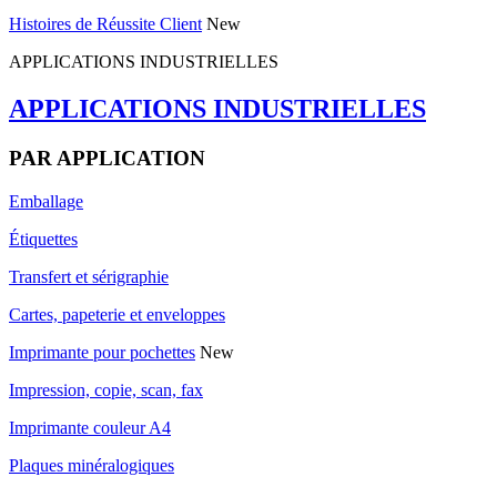
Histoires de Réussite Client
New
APPLICATIONS INDUSTRIELLES
APPLICATIONS INDUSTRIELLES
PAR APPLICATION
Emballage
Étiquettes
Transfert et sérigraphie
Cartes, papeterie et enveloppes
Imprimante pour pochettes
New
Impression, copie, scan, fax
Imprimante couleur A4
Plaques minéralogiques