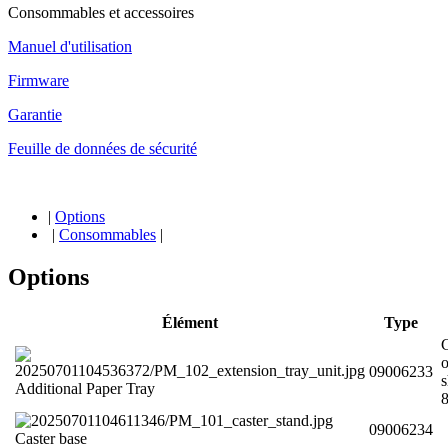
Consommables et accessoires
Manuel d'utilisation
Firmware
Garantie
Feuille de données de sécurité
|
Options
|
Consommables
|
Options
Élément
Type
C
o
09006233
s
Additional Paper Tray
09006234
Caster base