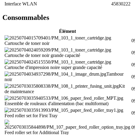
Interface WLAN
45830222
Consommables
Élément
0
Cartouche de toner noir
0
Cartouche de toner noir grande capacité
0
Cartouche d'impression noire super grande capacité
Tambour
0
noir
Kit
0
de maintenance
0
Ensemble de rouleaux d'alimentation (bac multiformat)
0
Feed roller set for First Tray
0
Feed roller set for Additional Tray