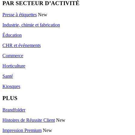
PAR SECTEUR D’ACTIVITÉ
Presse à étiquettes
New
Industrie, chimie et fabrication
Éducation
CHR et événements
Commerce
Horticulture
Santé
Kiosques
PLUS
Brandfolder
Histoires de Réussite Client
New
Impression Premium
New