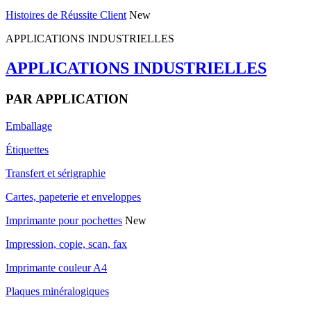
Histoires de Réussite Client
New
APPLICATIONS INDUSTRIELLES
APPLICATIONS INDUSTRIELLES
PAR APPLICATION
Emballage
Étiquettes
Transfert et sérigraphie
Cartes, papeterie et enveloppes
Imprimante pour pochettes
New
Impression, copie, scan, fax
Imprimante couleur A4
Plaques minéralogiques