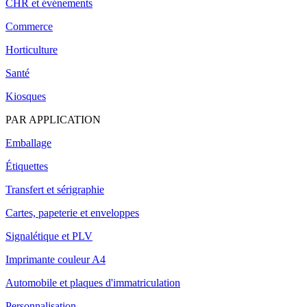
CHR et événements
Commerce
Horticulture
Santé
Kiosques
PAR APPLICATION
Emballage
Étiquettes
Transfert et sérigraphie
Cartes, papeterie et enveloppes
Signalétique et PLV
Imprimante couleur A4
Automobile et plaques d'immatriculation
Personnalisation