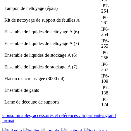
IP7-
Tampon de nettoyage (épais)
264
IP6-
Kit de nettoyage de support de feuilles A
261
IP6-
Ensemble de liquides de nettoyage A (6)
254
IP6-
Ensemble de liquides de nettoyage A (7)
255
IP6-
Ensemble de liquides de stockage A (6)
256
IP6-
Ensemble de liquides de stockage A (7)
257
IP6-
Flacon d'encre usagée (3000 ml)
109
IP7-
Ensemble de gants
138
IP5-
Lame de découpe de supports
124
Consommables, accessoires et références : Imprimantes grand
format