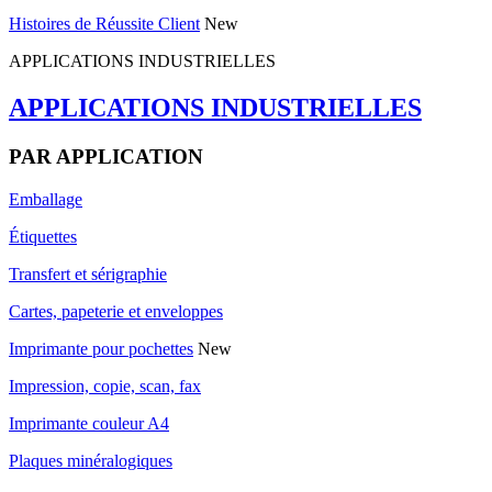
Histoires de Réussite Client
New
APPLICATIONS INDUSTRIELLES
APPLICATIONS INDUSTRIELLES
PAR APPLICATION
Emballage
Étiquettes
Transfert et sérigraphie
Cartes, papeterie et enveloppes
Imprimante pour pochettes
New
Impression, copie, scan, fax
Imprimante couleur A4
Plaques minéralogiques