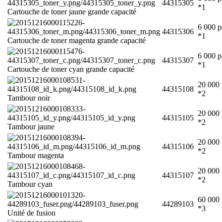
44315305
*1
Cartouche de toner jaune grande capacité
6 000 p
44315306
*1
Cartouche de toner magenta grande capacité
6 000 p
44315307
*1
Cartouche de toner cyan grande capacité
20 000 
44315108
*2
Tambour noir
20 000 
44315105
*2
Tambour jaune
20 000 
44315106
*2
Tambour magenta
20 000 
44315107
*2
Tambour cyan
60 000 
44289103
*3
Unité de fusion