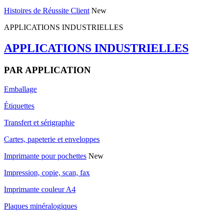
Histoires de Réussite Client
New
APPLICATIONS INDUSTRIELLES
APPLICATIONS INDUSTRIELLES
PAR APPLICATION
Emballage
Étiquettes
Transfert et sérigraphie
Cartes, papeterie et enveloppes
Imprimante pour pochettes
New
Impression, copie, scan, fax
Imprimante couleur A4
Plaques minéralogiques