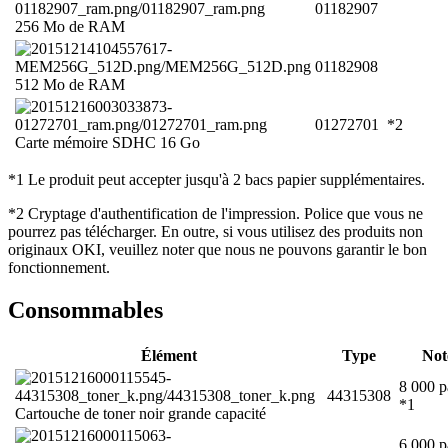
01182907
256 Mo de RAM
01182908
512 Mo de RAM
01272701
*2
Carte mémoire SDHC 16 Go
*1 Le produit peut accepter jusqu'à 2 bacs papier supplémentaires.
*2 Cryptage d'authentification de l'impression. Police que vous ne
pourrez pas télécharger. En outre, si vous utilisez des produits non
originaux OKI, veuillez noter que nous ne pouvons garantir le bon
fonctionnement.
Consommables
Élément
Type
Not
8 000 p
44315308
*1
Cartouche de toner noir grande capacité
6 000 p