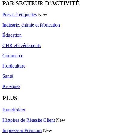
PAR SECTEUR D’ACTIVITÉ
Presse à étiquettes
New
Industrie, chimie et fabrication
Éducation
CHR et événements
Commerce
Horticulture
Santé
Kiosques
PLUS
Brandfolder
Histoires de Réussite Client
New
Impression Premium
New