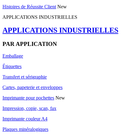
Histoires de Réussite Client
New
APPLICATIONS INDUSTRIELLES
APPLICATIONS INDUSTRIELLES
PAR APPLICATION
Emballage
Étiquettes
Transfert et sérigraphie
Cartes, papeterie et enveloppes
Imprimante pour pochettes
New
Impression, copie, scan, fax
Imprimante couleur A4
Plaques minéralogiques