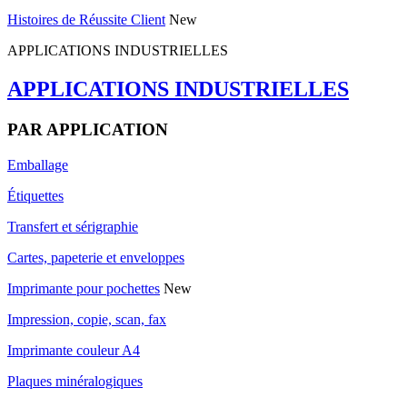
Histoires de Réussite Client
New
APPLICATIONS INDUSTRIELLES
APPLICATIONS INDUSTRIELLES
PAR APPLICATION
Emballage
Étiquettes
Transfert et sérigraphie
Cartes, papeterie et enveloppes
Imprimante pour pochettes
New
Impression, copie, scan, fax
Imprimante couleur A4
Plaques minéralogiques