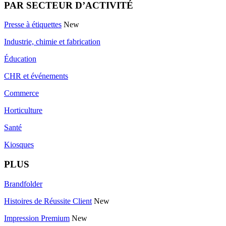
PAR SECTEUR D’ACTIVITÉ
Presse à étiquettes
New
Industrie, chimie et fabrication
Éducation
CHR et événements
Commerce
Horticulture
Santé
Kiosques
PLUS
Brandfolder
Histoires de Réussite Client
New
Impression Premium
New