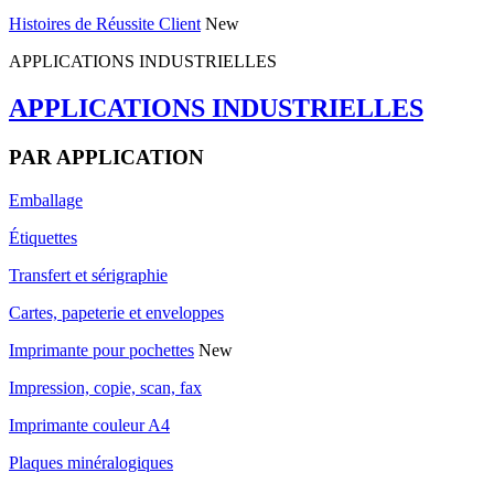
Histoires de Réussite Client
New
APPLICATIONS INDUSTRIELLES
APPLICATIONS INDUSTRIELLES
PAR APPLICATION
Emballage
Étiquettes
Transfert et sérigraphie
Cartes, papeterie et enveloppes
Imprimante pour pochettes
New
Impression, copie, scan, fax
Imprimante couleur A4
Plaques minéralogiques