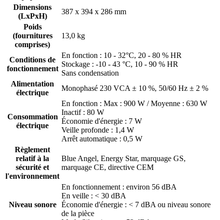
Dimensions
387 x 394 x 286 mm
(LxPxH)
Poids
(fournitures
13,0 kg
comprises)
En fonction : 10 - 32°C, 20 - 80 % HR
Conditions de
Stockage : -10 - 43 °C, 10 - 90 % HR
fonctionnement
Sans condensation
Alimentation
Monophasé 230 VCA ± 10 %, 50/60 Hz ± 2 %
électrique
En fonction : Max : 900 W / Moyenne : 630 W
Inactif : 80 W
Consommation
Économie d'énergie : 7 W
électrique
Veille profonde : 1,4 W
Arrêt automatique : 0,5 W
Règlement
relatif à la
Blue Angel, Energy Star, marquage GS,
sécurité et
marquage CE, directive CEM
l'environnement
En fonctionnement : environ 56 dBA
En veille : < 30 dBA
Niveau sonore
Économie d'énergie : < 7 dBA ou niveau sonore
de la pièce