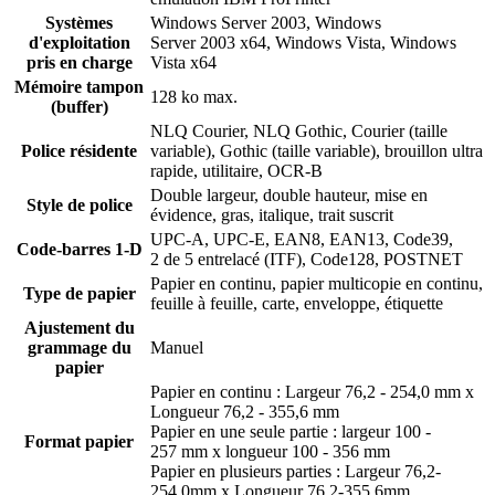
Systèmes
Windows Server 2003, Windows
d'exploitation
Server 2003 x64, Windows Vista, Windows
pris en charge
Vista x64
Mémoire tampon
128 ko max.
(buffer)
NLQ Courier, NLQ Gothic, Courier (taille
Police résidente
variable), Gothic (taille variable), brouillon ultra
rapide, utilitaire, OCR-B
Double largeur, double hauteur, mise en
Style de police
évidence, gras, italique, trait suscrit
UPC-A, UPC-E, EAN8, EAN13, Code39,
Code-barres 1-D
2 de 5 entrelacé (ITF), Code128, POSTNET
Papier en continu, papier multicopie en continu,
Type de papier
feuille à feuille, carte, enveloppe, étiquette
Ajustement du
grammage du
Manuel
papier
Papier en continu : Largeur 76,2 - 254,0 mm x
Longueur 76,2 - 355,6 mm
Papier en une seule partie : largeur 100 -
Format papier
257 mm x longueur 100 - 356 mm
Papier en plusieurs parties : Largeur 76,2-
254,0mm x Longueur 76,2-355,6mm