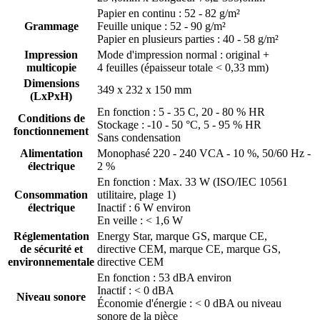
Papier en continu : 52 - 82 g/m²
Grammage
Feuille unique : 52 - 90 g/m²
Papier en plusieurs parties : 40 - 58 g/m²
Impression
Mode d'impression normal : original +
multicopie
4 feuilles (épaisseur totale < 0,33 mm)
Dimensions
349 x 232 x 150 mm
(LxPxH)
En fonction : 5 - 35 C, 20 - 80 % HR
Conditions de
Stockage : -10 - 50 °C, 5 - 95 % HR
fonctionnement
Sans condensation
Alimentation
Monophasé 220 - 240 VCA - 10 %, 50/60 Hz -
électrique
2 %
En fonction : Max. 33 W (ISO/IEC 10561
Consommation
utilitaire, plage 1)
électrique
Inactif : 6 W environ
En veille : < 1,6 W
Réglementation
Energy Star, marque GS, marque CE,
de sécurité et
directive CEM, marque CE, marque GS,
environnementale
directive CEM
En fonction : 53 dBA environ
Inactif : < 0 dBA
Niveau sonore
Économie d'énergie : < 0 dBA ou niveau
sonore de la pièce