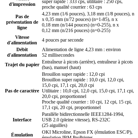
super rapide : 333 cps, utilitaire : 250 cps,
d'impression
proche qualité courrier : 63 cps
4,23 mm (1/6 pouces), 3,18 mm (1/8 pouces), n
Pas de
x 0,35 mm (n/72 pouces) (n=1-85), n x
présentation de
0,18 mm (n/144 pouces) (n=0-255), n x
ligne
0,12 mm (n/216 pouces) (n=0-255)
Vitesse
4 pouces par seconde
d'alimentation
Débit
Alimentation de ligne 4,23 mm : environ
d'alimentation
52 millisecondes
Entraîneur à picots (arrière), entraîneur à picots
Trajet du papier
(bas), manuel (haut)
Brouillon super rapide : 12,0 cpi
Brouillon super rapide : 10,0 cpi, 12,0 cpi,
15,0 cpi, 17,1 cpi, 20,0 cpi
Pas de caractère
Utilitaire : 10,0 cpi, 12,0 cpi, 15,0 cpi, 17,1 cpi,
20,0 cpi, proportionnel
Proche qualité courrier : 10 cpi, 12 cpi, 15 cpi,
17,1 cpi, 20 cpi, proportionnel
Parallèle bidirectionnelle IEEE1284-1994,
Interface
USB 2.0 (pleine vitesse), RS-232C
(25 aiguilles)
OKI Microline, Epson FX (émulation ESC/P),
Émulation
émulation IBM ProPrinter