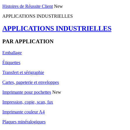
Histoires de Réussite Client
New
APPLICATIONS INDUSTRIELLES
APPLICATIONS INDUSTRIELLES
PAR APPLICATION
Emballage
Étiquettes
Transfert et sérigraphie
Cartes, papeterie et enveloppes
Imprimante pour pochettes
New
Impression, copie, scan, fax
Imprimante couleur A4
Plaques minéralogiques