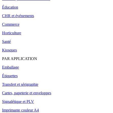
Éducation
CHR et événements
Commerce
Horticulture
Santé
Kiosques
PAR APPLICATION
Emballage
Étiquettes
Transfert et sérigraphie
Cartes, papeterie et enveloppes
Signalétique et PLV
Imprimante couleur A4