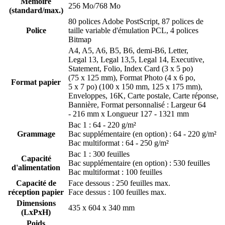
Mémoire
256 Mo/768 Mo
(standard/max.)
80 polices Adobe PostScript, 87 polices de
Police
taille variable d'émulation PCL, 4 polices
Bitmap
A4, A5, A6, B5, B6, demi-B6, Letter,
Legal 13, Legal 13,5, Legal 14, Executive,
Statement, Folio, Index Card (3 x 5 po)
(75 x 125 mm), Format Photo (4 x 6 po,
Format papier
5 x 7 po) (100 x 150 mm, 125 x 175 mm),
Enveloppes, 16K, Carte postale, Carte réponse,
Bannière, Format personnalisé : Largeur 64
- 216 mm x Longueur 127 - 1321 mm
Bac 1 : 64 - 220 g/m²
Grammage
Bac supplémentaire (en option) : 64 - 220 g/m²
Bac multiformat : 64 - 250 g/m²
Bac 1 : 300 feuilles
Capacité
Bac supplémentaire (en option) : 530 feuilles
d'alimentation
Bac multiformat : 100 feuilles
Capacité de
Face dessous : 250 feuilles max.
réception papier
Face dessus : 100 feuilles max.
Dimensions
435 x 604 x 340 mm
(LxPxH)
Poids