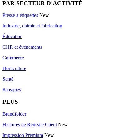
PAR SECTEUR D’ACTIVITÉ
Presse à étiquettes
New
Industrie, chimie et fabrication
Éducation
CHR et événements
Commerce
Horticulture
Santé
Kiosques
PLUS
Brandfolder
Histoires de Réussite Client
New
Impression Premium
New