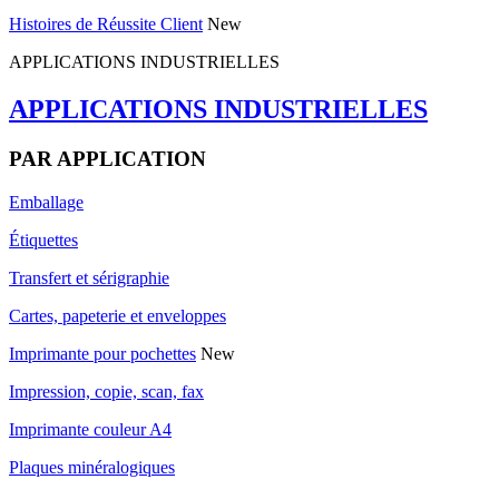
Histoires de Réussite Client
New
APPLICATIONS INDUSTRIELLES
APPLICATIONS INDUSTRIELLES
PAR APPLICATION
Emballage
Étiquettes
Transfert et sérigraphie
Cartes, papeterie et enveloppes
Imprimante pour pochettes
New
Impression, copie, scan, fax
Imprimante couleur A4
Plaques minéralogiques