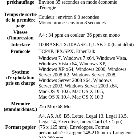
préchauffage
Environ 35 secondes en mode économie
d'énergie
Temps de sortie
Couleur : environ 9,0 secondes
de la première
Monochrome : environ 8 secondes
page
Vitesse
A4 : 34 ppm en couleur, 36 ppm en mono
d'impression
Interface
100BASE-TX/10BASE-T, USB 2.0 (haut débit)
Protocole
TCP/IP, IPX/SPX, EtherTalk
Windows 7, Windows 7 x64, Windows Vista,
Windows Vista x64, Windows XP,
Windows XP x64, Windows 2000, Windows
Système
Server 2008 R2, Windows Server 2008,
d'exploitation
Windows Server 2008 x64, Windows
pris en charge
Server 2003, Windows Server 2003 x64,
Mac OS X 10.6, Mac OS X 10.5,
Mac OS X 10.4, Mac OS X 10.3
Mémoire
256 Mo/768 Mo
(standard/max.)
A4, A5, A6, B5, Lettre, Legal 13, Legal 13,5,
Legal 14, Executive, Index Card (3 x 5 po)
Format papier
(75 x 125 mm), Enveloppes, Format
personnalisé : Largeur 148-216 mm x Longueur