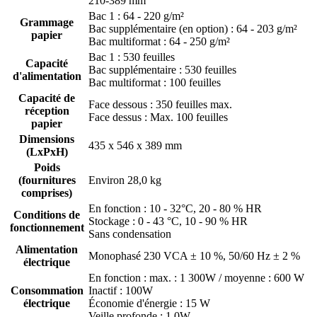
210-389 mm
Bac 1 : 64 - 220 g/m²
Grammage
Bac supplémentaire (en option) : 64 - 203 g/m²
papier
Bac multiformat : 64 - 250 g/m²
Bac 1 : 530 feuilles
Capacité
Bac supplémentaire : 530 feuilles
d'alimentation
Bac multiformat : 100 feuilles
Capacité de
Face dessous : 350 feuilles max.
réception
Face dessus : Max. 100 feuilles
papier
Dimensions
435 x 546 x 389 mm
(LxPxH)
Poids
(fournitures
Environ 28,0 kg
comprises)
En fonction : 10 - 32°C, 20 - 80 % HR
Conditions de
Stockage : 0 - 43 °C, 10 - 90 % HR
fonctionnement
Sans condensation
Alimentation
Monophasé 230 VCA ± 10 %, 50/60 Hz ± 2 %
électrique
En fonction : max. : 1 300W / moyenne : 600 W
Consommation
Inactif : 100W
électrique
Économie d'énergie : 15 W
Veille profonde : 1,0W