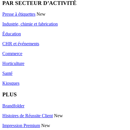
PAR SECTEUR D’ACTIVITÉ
Presse à étiquettes
New
Industrie, chimie et fabrication
Éducation
CHR et événements
Commerce
Horticulture
Santé
Kiosques
PLUS
Brandfolder
Histoires de Réussite Client
New
Impression Premium
New