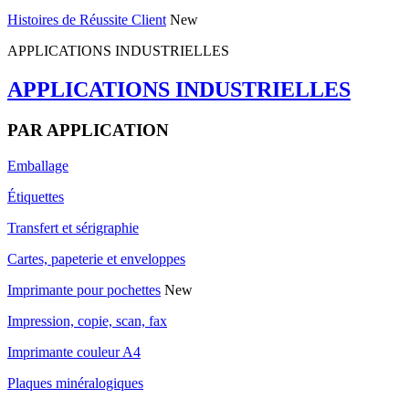
Histoires de Réussite Client
New
APPLICATIONS INDUSTRIELLES
APPLICATIONS INDUSTRIELLES
PAR APPLICATION
Emballage
Étiquettes
Transfert et sérigraphie
Cartes, papeterie et enveloppes
Imprimante pour pochettes
New
Impression, copie, scan, fax
Imprimante couleur A4
Plaques minéralogiques