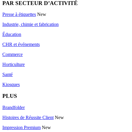
PAR SECTEUR D’ACTIVITÉ
Presse à étiquettes
New
Industrie, chimie et fabrication
Éducation
CHR et événements
Commerce
Horticulture
Santé
Kiosques
PLUS
Brandfolder
Histoires de Réussite Client
New
Impression Premium
New