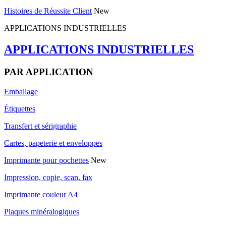
Histoires de Réussite Client
New
APPLICATIONS INDUSTRIELLES
APPLICATIONS INDUSTRIELLES
PAR APPLICATION
Emballage
Étiquettes
Transfert et sérigraphie
Cartes, papeterie et enveloppes
Imprimante pour pochettes
New
Impression, copie, scan, fax
Imprimante couleur A4
Plaques minéralogiques