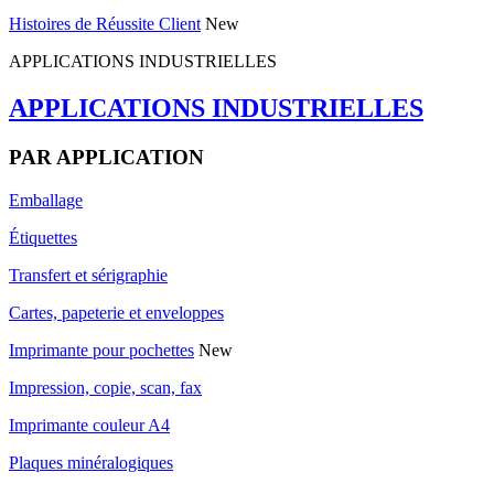
Histoires de Réussite Client
New
APPLICATIONS INDUSTRIELLES
APPLICATIONS INDUSTRIELLES
PAR APPLICATION
Emballage
Étiquettes
Transfert et sérigraphie
Cartes, papeterie et enveloppes
Imprimante pour pochettes
New
Impression, copie, scan, fax
Imprimante couleur A4
Plaques minéralogiques