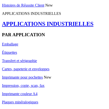
Histoires de Réussite Client
New
APPLICATIONS INDUSTRIELLES
APPLICATIONS INDUSTRIELLES
PAR APPLICATION
Emballage
Étiquettes
Transfert et sérigraphie
Cartes, papeterie et enveloppes
Imprimante pour pochettes
New
Impression, copie, scan, fax
Imprimante couleur A4
Plaques minéralogiques