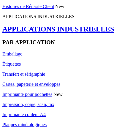
Histoires de Réussite Client
New
APPLICATIONS INDUSTRIELLES
APPLICATIONS INDUSTRIELLES
PAR APPLICATION
Emballage
Étiquettes
Transfert et sérigraphie
Cartes, papeterie et enveloppes
Imprimante pour pochettes
New
Impression, copie, scan, fax
Imprimante couleur A4
Plaques minéralogiques