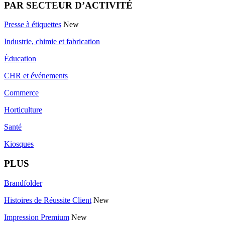
PAR SECTEUR D’ACTIVITÉ
Presse à étiquettes
New
Industrie, chimie et fabrication
Éducation
CHR et événements
Commerce
Horticulture
Santé
Kiosques
PLUS
Brandfolder
Histoires de Réussite Client
New
Impression Premium
New