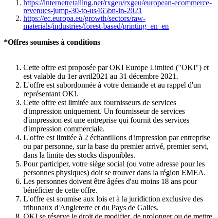
https://internetretailing.net/rxgeu/rxgeu/european-ecommerce-
revenues-jump-30-to-us465bn-in-2021
https://ec.europa.eu/growth/sectors/raw-
materials/industries/forest-based/printing_en_en
*Offres soumises à conditions
Cette offre est proposée par OKI Europe Limited ("OKI") et
est valable du 1er avril2021 au 31 décembre 2021.
L'offre est subordonnée à votre demande et au rappel d'un
représentant OKI.
Cette offre est limitée aux fournisseurs de services
d'impression uniquement. Un fournisseur de services
d'impression est une entreprise qui fournit des services
d'impression commerciale.
L'offre est limitée à 2 échantillons d'impression par entreprise
ou par personne, sur la base du premier arrivé, premier servi,
dans la limite des stocks disponibles.
Pour participer, votre siège social (ou votre adresse pour les
personnes physiques) doit se trouver dans la région EMEA.
Les personnes doivent être âgées d'au moins 18 ans pour
bénéficier de cette offre.
L'offre est soumise aux lois et à la juridiction exclusive des
tribunaux d'Angleterre et du Pays de Galles.
OKI se réserve le droit de modifier, de prolonger ou de mettre