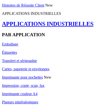
Histoires de Réussite Client
New
APPLICATIONS INDUSTRIELLES
APPLICATIONS INDUSTRIELLES
PAR APPLICATION
Emballage
Étiquettes
Transfert et sérigraphie
Cartes, papeterie et enveloppes
Imprimante pour pochettes
New
Impression, copie, scan, fax
Imprimante couleur A4
Plaques minéralogiques