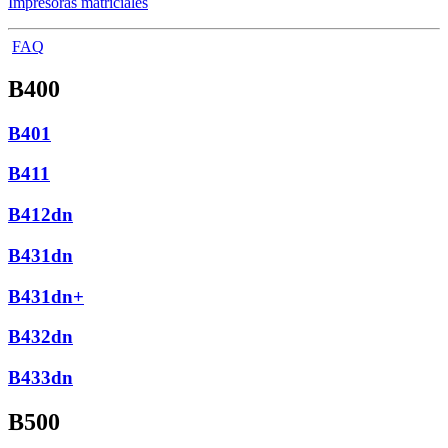
Impresoras matriciales
FAQ
B400
B401
B411
B412dn
B431dn
B431dn+
B432dn
B433dn
B500