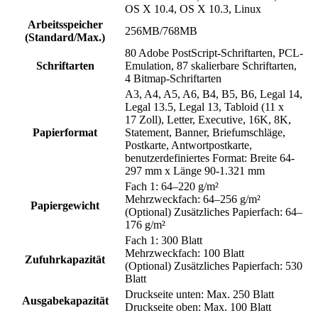
OS X 10.4, OS X 10.3, Linux
Arbeitsspeicher
256MB/768MB
(Standard/Max.)
80 Adobe PostScript-Schriftarten, PCL-
Schriftarten
Emulation, 87 skalierbare Schriftarten,
4 Bitmap-Schriftarten
A3, A4, A5, A6, B4, B5, B6, Legal 14,
Legal 13.5, Legal 13, Tabloid (11 x
17 Zoll), Letter, Executive, 16K, 8K,
Papierformat
Statement, Banner, Briefumschläge,
Postkarte, Antwortpostkarte,
benutzerdefiniertes Format: Breite 64-
297 mm x Länge 90-1.321 mm
Fach 1: 64–220 g/m²
Mehrzweckfach: 64–256 g/m²
Papiergewicht
(Optional) Zusätzliches Papierfach: 64–
176 g/m²
Fach 1: 300 Blatt
Mehrzweckfach: 100 Blatt
Zufuhrkapazität
(Optional) Zusätzliches Papierfach: 530
Blatt
Druckseite unten: Max. 250 Blatt
Ausgabekapazität
Druckseite oben: Max. 100 Blatt