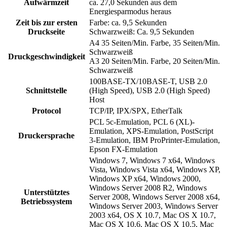
Aufwärmzeit
ca. 27,0 Sekunden aus dem
Energiesparmodus heraus
Zeit bis zur ersten
Farbe: ca. 9,5 Sekunden
Druckseite
Schwarzweiß: Ca. 9,5 Sekunden
A4 35 Seiten/Min. Farbe, 35 Seiten/Min.
Schwarzweiß
Druckgeschwindigkeit
A3 20 Seiten/Min. Farbe, 20 Seiten/Min.
Schwarzweiß
100BASE-TX/10BASE-T, USB 2.0
Schnittstelle
(High Speed), USB 2.0 (High Speed)
Host
Protocol
TCP/IP, IPX/SPX, EtherTalk
PCL 5c-Emulation, PCL 6 (XL)-
Emulation, XPS-Emulation, PostScript
Druckersprache
3-Emulation, IBM ProPrinter-Emulation,
Epson FX-Emulation
Windows 7, Windows 7 x64, Windows
Vista, Windows Vista x64, Windows XP,
Windows XP x64, Windows 2000,
Windows Server 2008 R2, Windows
Unterstütztes
Server 2008, Windows Server 2008 x64,
Betriebssystem
Windows Server 2003, Windows Server
2003 x64, OS X 10.7, Mac OS X 10.7,
Mac OS X 10.6, Mac OS X 10.5, Mac