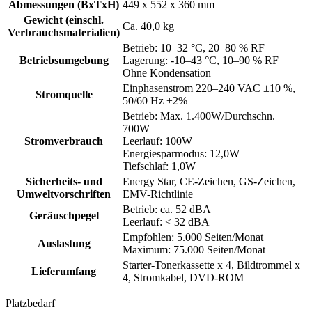
Abmessungen (BxTxH)
449 x 552 x 360 mm
Gewicht (einschl.
Ca. 40,0 kg
Verbrauchsmaterialien)
Betrieb: 10–32 °C, 20–80 % RF
Betriebsumgebung
Lagerung: -10–43 °C, 10–90 % RF
Ohne Kondensation
Einphasenstrom 220–240 VAC ±10 %,
Stromquelle
50/60 Hz ±2%
Betrieb: Max. 1.400W/Durchschn.
700W
Stromverbrauch
Leerlauf: 100W
Energiesparmodus: 12,0W
Tiefschlaf: 1,0W
Sicherheits- und
Energy Star, CE-Zeichen, GS-Zeichen,
Umweltvorschriften
EMV-Richtlinie
Betrieb: ca. 52 dBA
Geräuschpegel
Leerlauf: < 32 dBA
Empfohlen: 5.000 Seiten/Monat
Auslastung
Maximum: 75.000 Seiten/Monat
Starter-Tonerkassette x 4, Bildtrommel x
Lieferumfang
4, Stromkabel, DVD-ROM
Platzbedarf