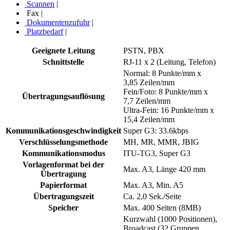
Scannen
|
Fax
|
Dokumentenzufuhr
|
Platzbedarf
|
Geeignete Leitung
PSTN, PBX
Schnittstelle
RJ-11 x 2 (Leitung, Telefon)
Normal: 8 Punkte/mm x
3,85 Zeilen/mm
Fein/Foto: 8 Punkte/mm x
Übertragungsauflösung
7,7 Zeilen/mm
Ultra-Fein: 16 Punkte/mm x
15,4 Zeilen/mm
Kommunikationsgeschwindigkeit
Super G3: 33.6kbps
Verschlüsselungsmethode
MH, MR, MMR, JBIG
Kommunikationsmodus
ITU-TG3, Super G3
Vorlagenformat bei der
Max. A3, Länge 420 mm
Übertragung
Papierformat
Max. A3, Min. A5
Übertragungszeit
Ca. 2,0 Sek./Seite
Speicher
Max. 400 Seiten (8MB)
Kurzwahl (1000 Positionen),
Broadcast (32 Gruppen,