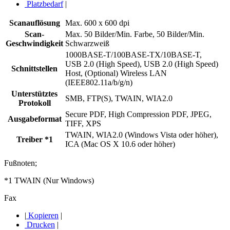
Platzbedarf
|
Scanauflösung
Max. 600 x 600 dpi
Scan-
Max. 50 Bilder/Min. Farbe, 50 Bilder/Min.
Geschwindigkeit
Schwarzweiß
1000BASE-T/100BASE-TX/10BASE-T,
USB 2.0 (High Speed), USB 2.0 (High Speed)
Schnittstellen
Host, (Optional) Wireless LAN
(IEEE802.11a/b/g/n)
Unterstütztes
SMB, FTP(S), TWAIN, WIA2.0
Protokoll
Secure PDF, High Compression PDF, JPEG,
Ausgabeformat
TIFF, XPS
TWAIN, WIA2.0 (Windows Vista oder höher),
Treiber *1
ICA (Mac OS X 10.6 oder höher)
Fußnoten;
*1 TWAIN (Nur Windows)
Fax
|
Kopieren
|
Drucken
|