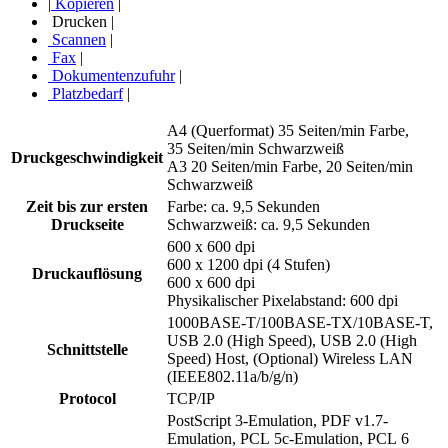
|
Kopieren
|
Drucken
|
Scannen
|
Fax
|
Dokumentenzufuhr
|
Platzbedarf
|
A4 (Querformat) 35 Seiten/min Farbe,
35 Seiten/min Schwarzweiß
Druckgeschwindigkeit
A3 20 Seiten/min Farbe, 20 Seiten/min
Schwarzweiß
Zeit bis zur ersten
Farbe: ca. 9,5 Sekunden
Druckseite
Schwarzweiß: ca. 9,5 Sekunden
600 x 600 dpi
600 x 1200 dpi (4 Stufen)
Druckauflösung
600 x 600 dpi
Physikalischer Pixelabstand: 600 dpi
1000BASE-T/100BASE-TX/10BASE-T,
USB 2.0 (High Speed), USB 2.0 (High
Schnittstelle
Speed) Host, (Optional) Wireless LAN
(IEEE802.11a/b/g/n)
Protocol
TCP/IP
PostScript 3-Emulation, PDF v1.7-
Emulation, PCL 5c-Emulation, PCL 6