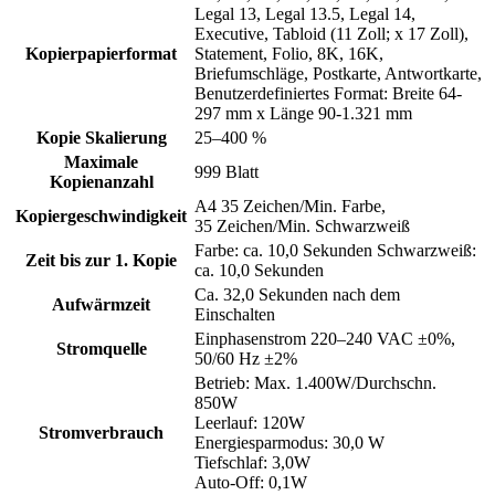
Legal 13, Legal 13.5, Legal 14,
Executive, Tabloid (11 Zoll; x 17 Zoll),
Kopierpapierformat
Statement, Folio, 8K, 16K,
Briefumschläge, Postkarte, Antwortkarte,
Benutzerdefiniertes Format: Breite 64-
297 mm x Länge 90-1.321 mm
Kopie Skalierung
25–400 %
Maximale
999 Blatt
Kopienanzahl
A4 35 Zeichen/Min. Farbe,
Kopiergeschwindigkeit
35 Zeichen/Min. Schwarzweiß
Farbe: ca. 10,0 Sekunden Schwarzweiß:
Zeit bis zur 1. Kopie
ca. 10,0 Sekunden
Ca. 32,0 Sekunden nach dem
Aufwärmzeit
Einschalten
Einphasenstrom 220–240 VAC ±0%,
Stromquelle
50/60 Hz ±2%
Betrieb: Max. 1.400W/Durchschn.
850W
Leerlauf: 120W
Stromverbrauch
Energiesparmodus: 30,0 W
Tiefschlaf: 3,0W
Auto-Off: 0,1W