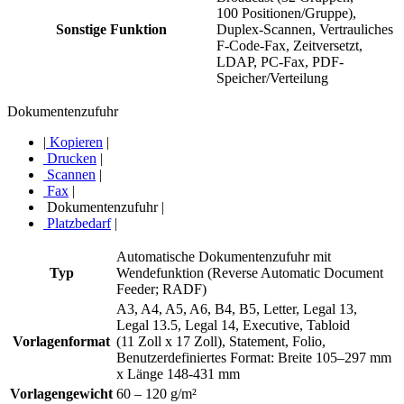
100 Positionen/Gruppe),
Sonstige Funktion
Duplex-Scannen, Vertrauliches
F-Code-Fax, Zeitversetzt,
LDAP, PC-Fax, PDF-
Speicher/Verteilung
Dokumentenzufuhr
|
Kopieren
|
Drucken
|
Scannen
|
Fax
|
Dokumentenzufuhr
|
Platzbedarf
|
Automatische Dokumentenzufuhr mit
Typ
Wendefunktion (Reverse Automatic Document
Feeder; RADF)
A3, A4, A5, A6, B4, B5, Letter, Legal 13,
Legal 13.5, Legal 14, Executive, Tabloid
Vorlagenformat
(11 Zoll x 17 Zoll), Statement, Folio,
Benutzerdefiniertes Format: Breite 105–297 mm
x Länge 148-431 mm
Vorlagengewicht
60 – 120 g/m²