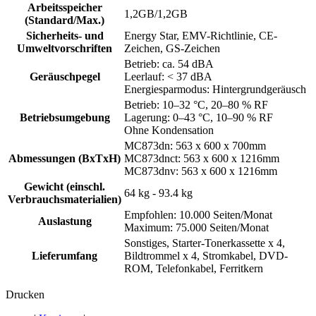
Arbeitsspeicher
1,2GB/1,2GB
(Standard/Max.)
Sicherheits- und
Energy Star, EMV-Richtlinie, CE-
Umweltvorschriften
Zeichen, GS-Zeichen
Betrieb: ca. 54 dBA
Geräuschpegel
Leerlauf: < 37 dBA
Energiesparmodus: Hintergrundgeräusch
Betrieb: 10–32 °C, 20–80 % RF
Betriebsumgebung
Lagerung: 0–43 °C, 10–90 % RF
Ohne Kondensation
MC873dn: 563 x 600 x 700mm
Abmessungen (BxTxH)
MC873dnct: 563 x 600 x 1216mm
MC873dnv: 563 x 600 x 1216mm
Gewicht (einschl.
64 kg - 93.4 kg
Verbrauchsmaterialien)
Empfohlen: 10.000 Seiten/Monat
Auslastung
Maximum: 75.000 Seiten/Monat
Sonstiges, Starter-Tonerkassette x 4,
Lieferumfang
Bildtrommel x 4, Stromkabel, DVD-
ROM, Telefonkabel, Ferritkern
Drucken