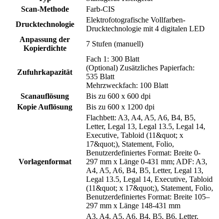
Scan-Methode
Farb-CIS
Elektrofotografische Vollfarben-
Drucktechnologie
Drucktechnologie mit 4 digitalen LED
Anpassung der
7 Stufen (manuell)
Kopierdichte
Fach 1: 300 Blatt
(Optional) Zusätzliches Papierfach:
Zufuhrkapazität
535 Blatt
Mehrzweckfach: 100 Blatt
Scanauflösung
Bis zu 600 x 600 dpi
Kopie Auflösung
Bis zu 600 x 1200 dpi
Flachbett: A3, A4, A5, A6, B4, B5,
Letter, Legal 13, Legal 13.5, Legal 14,
Executive, Tabloid (11&quot; x
17&quot;), Statement, Folio,
Benutzerdefiniertes Format: Breite 0-
Vorlagenformat
297 mm x Länge 0-431 mm; ADF: A3,
A4, A5, A6, B4, B5, Letter, Legal 13,
Legal 13.5, Legal 14, Executive, Tabloid
(11&quot; x 17&quot;), Statement, Folio,
Benutzerdefiniertes Format: Breite 105–
297 mm x Länge 148-431 mm
A3, A4, A5, A6, B4, B5, B6, Letter,