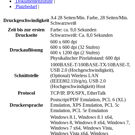
Dokumentenzufuhr
|
Platzbedarf
|
A4 28 Seiten/Min. Farbe, 28 Seiten/Min.
Druckgeschwindigkeit
Schwarzweiß
Zeit bis zur ersten
Farbe: ca. 9,0 Sekunden
Druckseite
Schwarzweiß: Ca. 8,0 Sekunden
600 x 600 dpi
600 x 600 dpi (32 Stufen)
Druckauflösung
600 x 1200 dpi (2 Stufen)
Physikalischer Pixelabstand: 600 dpi
1000BASE-T/100BASE-TX/10BASE-T,
USB 2.0 (Hochgeschwindigkeit),
Schnittstelle
(Optional) Wireless LAN
(IEEE802.11b/g/n), USB 2.0
(Hochgeschwindigkeit) Host
Protocol
TCP/IP, IPX/SPX, EtherTalk
Postscript/PDF Emulation, PCL 6 (XL)
Druckersprache
Emulation, XPS Emulation, PCL 5c
Emulation, PCL 5e Emulation
Windows 8.1, Windows 8.1 x64,
Windows 8, Windows 8 x64, Windows 7,
Windows 7 x64, Windows Vista,
Windows Vista x64, Windows