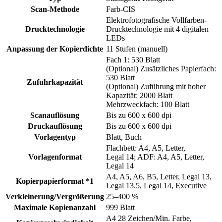
Scan-Methode
Farb-CIS
Elektrofotografische Vollfarben-
Drucktechnologie
Drucktechnologie mit 4 digitalen
LEDs
Anpassung der Kopierdichte
11 Stufen (manuell)
Fach 1: 530 Blatt
(Optional) Zusätzliches Papierfach:
530 Blatt
Zufuhrkapazität
(Optional) Zuführung mit hoher
Kapazität: 2000 Blatt
Mehrzweckfach: 100 Blatt
Scanauflösung
Bis zu 600 x 600 dpi
Druckauflösung
Bis zu 600 x 600 dpi
Vorlagentyp
Blatt, Buch
Flachbett: A4, A5, Letter,
Vorlagenformat
Legal 14; ADF: A4, A5, Letter,
Legal 14
A4, A5, A6, B5, Letter, Legal 13,
Kopierpapierformat *1
Legal 13.5, Legal 14, Executive
Verkleinerung/Vergrößerung
25–400 %
Maximale Kopienanzahl
999 Blatt
A4 28 Zeichen/Min. Farbe,