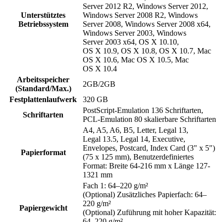
Server 2012 R2, Windows Server 2012,
Unterstütztes
Windows Server 2008 R2, Windows
Betriebssystem
Server 2008, Windows Server 2008 x64,
Windows Server 2003, Windows
Server 2003 x64, OS X 10.10,
OS X 10.9, OS X 10.8, OS X 10.7, Mac
OS X 10.6, Mac OS X 10.5, Mac
OS X 10.4
Arbeitsspeicher
2GB/2GB
(Standard/Max.)
Festplattenlaufwerk
320 GB
PostScript-Emulation 136 Schriftarten,
Schriftarten
PCL-Emulation 80 skalierbare Schriftarten
A4, A5, A6, B5, Letter, Legal 13,
Legal 13.5, Legal 14, Executive,
Envelopes, Postcard, Index Card (3" x 5")
Papierformat
(75 x 125 mm), Benutzerdefiniertes
Format: Breite 64-216 mm x Länge 127-
1321 mm
Fach 1: 64–220 g/m²
(Optional) Zusätzliches Papierfach: 64–
220 g/m²
Papiergewicht
(Optional) Zuführung mit hoher Kapazität:
64–220 g/m²