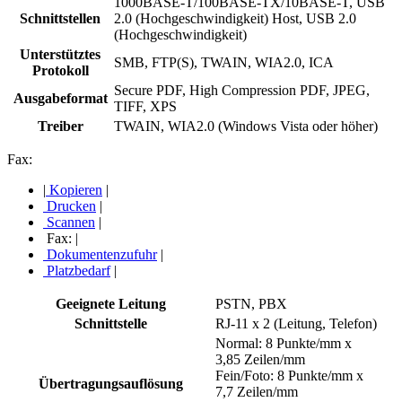
1000BASE-T/100BASE-TX/10BASE-T, USB
Schnittstellen
2.0 (Hochgeschwindigkeit) Host, USB 2.0
(Hochgeschwindigkeit)
Unterstütztes
SMB, FTP(S), TWAIN, WIA2.0, ICA
Protokoll
Secure PDF, High Compression PDF, JPEG,
Ausgabeformat
TIFF, XPS
Treiber
TWAIN, WIA2.0 (Windows Vista oder höher)
Fax:
|
Kopieren
|
Drucken
|
Scannen
|
Fax:
|
Dokumentenzufuhr
|
Platzbedarf
|
Geeignete Leitung
PSTN, PBX
Schnittstelle
RJ-11 x 2 (Leitung, Telefon)
Normal: 8 Punkte/mm x
3,85 Zeilen/mm
Fein/Foto: 8 Punkte/mm x
Übertragungsauflösung
7,7 Zeilen/mm